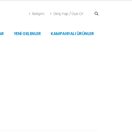
İletişim
Giriş Yap / Üye Ol
AR
YENİ GELENLER
KAMPANYALI ÜRÜNLER