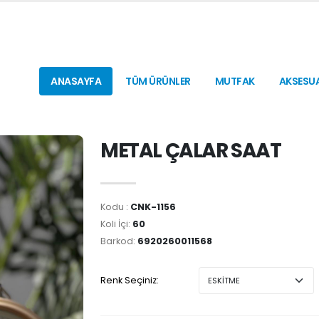
ANASAYFA
TÜM ÜRÜNLER
MUTFAK
AKSESU
METAL ÇALAR SAAT
Kodu :
CNK-1156
Koli İçi:
60
Barkod:
6920260011568
Renk Seçiniz: