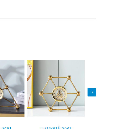
F SAAT
DEKORATİF SAAT
METAL ÇALAR S