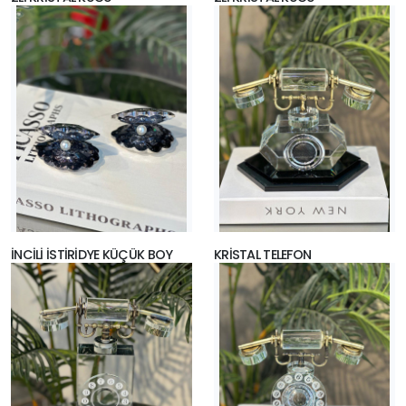
İNCİLİ İSTİRİDYE KÜÇÜK BOY
KRİSTAL TELEFON