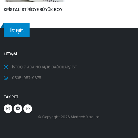
KRİSTAL İSTİRİDYE BÜYÜK BOY
İletişim
İLETİŞİM
İSTOÇ 7. ADA NO:14/16 BAĞCILAR/ İST
0535-057-9675
TAKİP ET
© Copyright 2026 Mortech Yazılım.