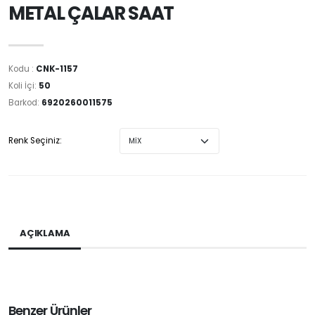
METAL ÇALAR SAAT
Kodu :
CNK-1157
Koli İçi:
50
Barkod:
6920260011575
Renk Seçiniz:
AÇIKLAMA
Benzer Ürünler