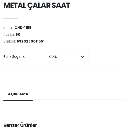
METAL ÇALAR SAAT
Kodu :
CNK-1155
Koli İçi:
60
Barkod:
6920260011551
Renk Seçiniz:
AÇIKLAMA
Benzer Ürünler