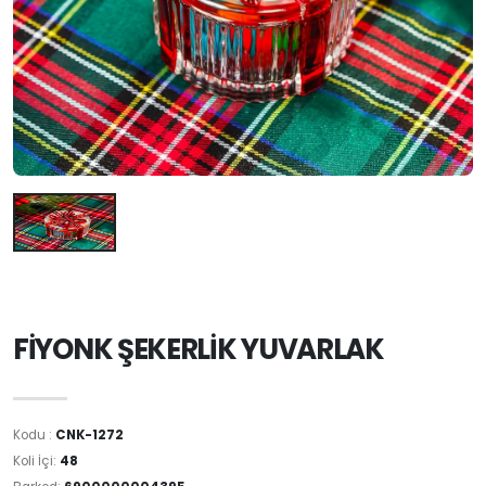
FİYONK ŞEKERLİK YUVARLAK
Kodu :
CNK-1272
Koli İçi:
48