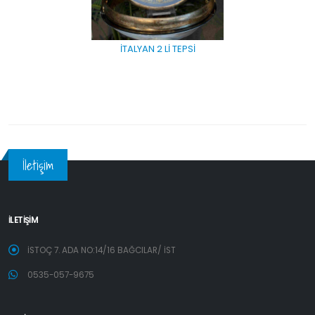
İTALYAN 2 Lİ TEPSİ
İletişim
İLETİŞİM
İSTOÇ 7. ADA NO:14/16 BAĞCILAR/ İST
0535-057-9675