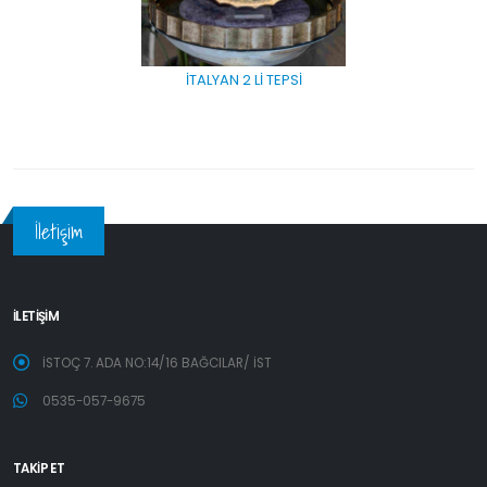
İTALYAN 2 Lİ TEPSİ
İletişim
İLETİŞİM
İSTOÇ 7. ADA NO:14/16 BAĞCILAR/ İST
0535-057-9675
TAKİP ET