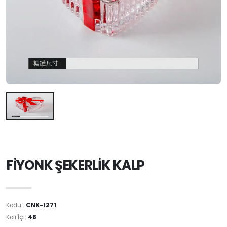
FİYONK ŞEKERLİK KALP
Kodu :
CNK-1271
Koli İçi:
48