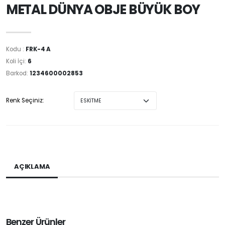
METAL DÜNYA OBJE BÜYÜK BOY
Kodu :
FRK-4 A
Koli İçi:
6
Barkod:
1234600002853
Renk Seçiniz:
AÇIKLAMA
Benzer Ürünler