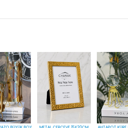
VAZO BÜYÜK BOY
METAL ÇERÇEVE 15X20CM
AHTAPOT KÜRE