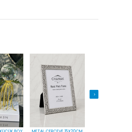
 KÜÇÜK BOY
METAL ÇERÇEVE 15X20CM
3 LÜ KRİSTAL TOP 