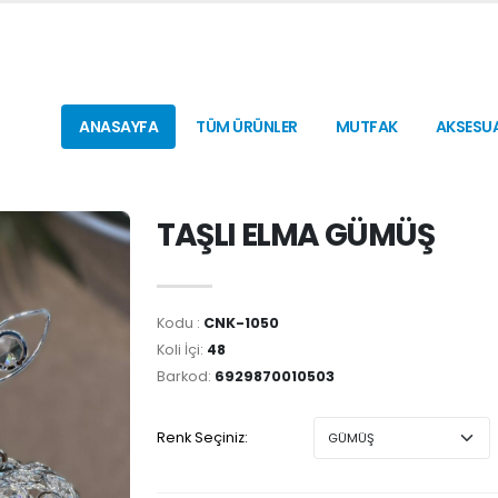
ANASAYFA
TÜM ÜRÜNLER
MUTFAK
AKSESU
TAŞLI ELMA GÜMÜŞ
Kodu :
CNK-1050
Koli İçi:
48
Barkod:
6929870010503
Renk Seçiniz: