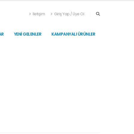
İletişim
Giriş Yap / Üye Ol
AR
YENİ GELENLER
KAMPANYALI ÜRÜNLER