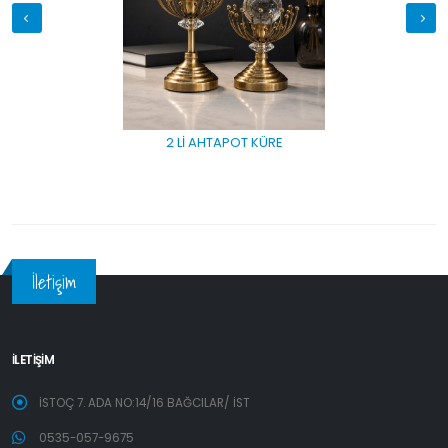
2 Lİ AHTAPOT KÜRE
İletişim
İLETİŞİM
İSTOÇ 7. ADA NO:14/16 BAĞCILAR/ İST
0535-057-9675